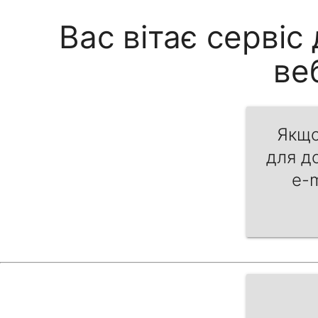
Вас вітає серві
ве
Якщо
для д
e-m