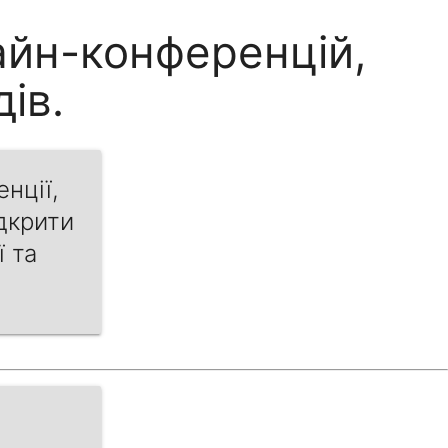
айн-конференцій,
ів.
нції,
дкрити
ї та